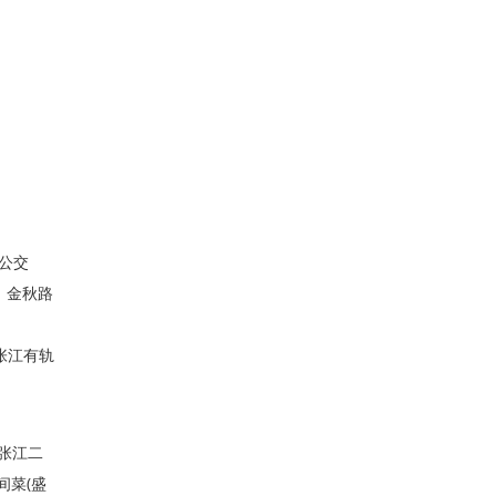
(公交
、金秋路
原张江有轨
(张江二
间菜(盛