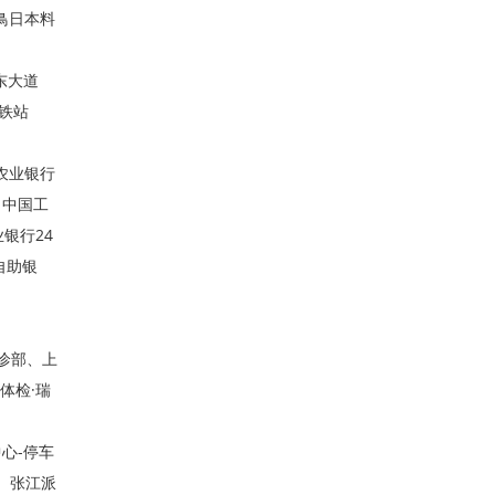
鳥日本料
东大道
铁站
农业银行
、中国工
银行24
自助银
诊部、上
体检·瑞
心-停车
、张江派