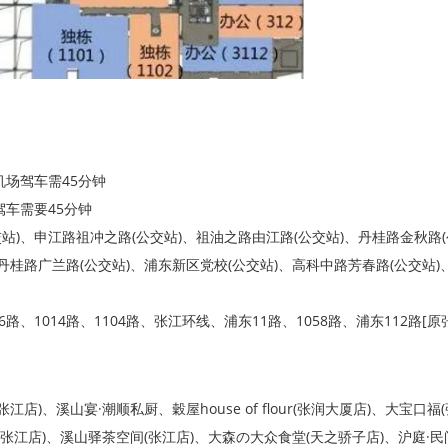
机场驾车需45分钟
车需要45分钟
站)、申江路祖冲之路(公交站)、祖油之路由江路(公交站)、丹桂路金秋路
、丹桂路广兰路(公交站)、浦东新区党校(公交站)、高科中路芳春路(公交站)
6路、1014路、1104路、张江环线、浦东11路、1058路、浦东112路[
店)、溪山宴·潮顺私厨、穀屋house of flour(张润大厦店)、大宝口福
(张江店)、溪山驿茶空间(张江店)、大森の大众食堂(天之骄子店)、沪庭·民