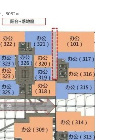
㎡、3032㎡