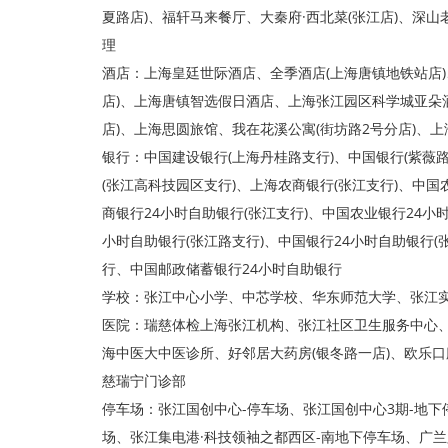
夏路店)、福轩马来餐厅、大秦府·西北菜(张江店)、深山
理
酒店：上海皇廷世际酒店、全季酒店(上海唐镇地铁站店)
店)、上海唐镇智选假日酒店、上海张江园区科学城亚朵
店)、上海思圆旅馆、我在花溪公寓(街坊路2号分店)、上
银行：中国建设银行(上海丹桂路支行)、中国银行(紫薇路
(张江高科技园区支行)、上海农商银行(张江支行)、中国
商银行24小时自助银行(张江支行)、中国农业银行24小
小时自助银行(张江路支行)、中国银行24小时自助银行(
行、中国邮政储蓄银行24小时自助银行
学校：张江中心小学、中芯学校、华东师范大学、张江
医院：瑞慈体检上海张江机构、张江社区卫生服务中心、正
海中医大中医诊所、好邻居大药房(银冬路一店)、欧乐口
慈瑞宁门诊部
停车场：张江国创中心-停车场、张江国创中心3期-地下
场、张江集电港·科技领袖之都西区-南地下停车场、广