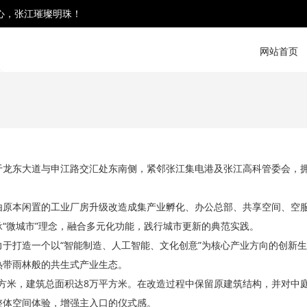
心，张江璀璨明珠！
网站首页
于龙东大道与申江路交汇处东南侧，紧邻张江集电港及张江高科管委会，
由原本闲置的工业厂房升级改造成集产业孵化、办公总部、共享空间、空
“微城市”理念，融合多元化功能，践行城市更新的典范实践。
于打造一个以“智能制造、人工智能、文化创意”为核心产业方向的创新
热带雨林般的共生式产业生态。
平方米，建筑总面积达8万平方米。在改造过程中保留原建筑结构，并对中
整体空间体验，增强主入口的仪式感。