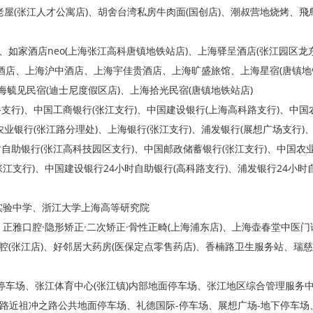
老屋(张江人才公寓店)、胡舍台湾私房牛肉面(国创店)、潮叔营地烧烤、飛
、如家酒店neo(上海张江高科唐镇地铁站店)、上海驿呈酒店(张江园区龙
酒店、上海沪中酒店、上海宇佳贵酒店、上海旷盛旅馆、上海星宿(唐镇地
海毓见民宿(迪士尼度假区店)、上海拾光民宿(唐镇地铁站店)
支行)、中国工商银行(张江支行)、中国建设银行(上海高科路支行)、中国
农业银行(张江路分理处)、上海银行(张江支行)、浦发银行(展想广场支行)
时自助银行(张江高科技园区支行)、中国邮政储蓄银行(张江支行)、中国农业
张江支行)、中国建设银行24小时自助银行(高科路支行)、浦发银行24小时
实验中学、浙江大学上海高等研究院
雅口腔·隐形矫正·二次矫正·骨性正畸(上海浦东店)、上海壶春堂中医门
腔(张江店)、好邻居大药房(医保定点零售药店)、香楠路卫生服务站、瑞慈
停车场、张江体育中心(张江镇)内部地面停车场、张江地区综合管理服务中
兰路近祖冲之路公共地面停车场、礼德国际-停车场、展想广场-地下停车场