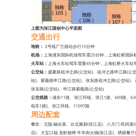
上图为张江国创中心平面图
交通出行
地铁：
2号线广兰路站步行15分钟
机场：
上海浦东国际机场驾车需25分钟，上海虹桥国际
火车站：
上海火车站驾车需要45分钟，上海虹桥火车站驾
公交站：
盛夏路祖冲之路(公交站)、祖冲之路申江路(公交
站)、紫薇路申江路(公交站)、张东路祖冲之路(公交站)
张东路(公交站)、申江路紫薇路(公交站)
公交线路：
浦东11路、张江环线、张江1路、609路、63
电车1路]、张江环线、11097路
周边配套
餐饮：元隐·融合菜、台北雅厨(张江店)、八方门·民间菜(张江
店)、大宝口福·龙虾烧烤·牛羊肉火锅(张江店)、绣丽餐厅