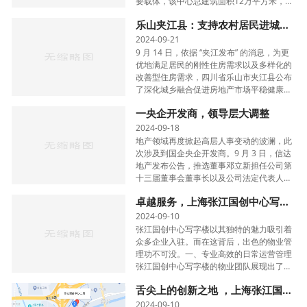
要载体，该中心总建筑面积12万平方米，集
研发办公、实验孵化、成果转化为一体，已
乐山夹江县：支持农村居民进城购房，每户补贴5万元
成为长三角地区最具活力的科创枢纽之一。
2012···
2024-09-21
9 月 14 日，依据 “夹江发布” 的消息，为更
优地满足居民的刚性住房需求以及多样化的
改善型住房需求，四川省乐山市夹江县公布
了深化城乡融合促进房地产市场平稳健康发
展的五条措施。这些措施表明，在 2024 年
一央企开发商，领导层大调整
9 月 15 日至 2025 年 3 月 14 日这段···
2024-09-18
地产领域再度掀起高层人事变动的波澜，此
次涉及到国企央企开发商。9 月 3 日，信达
地产发布公告，推选董事邓立新担任公司第
十三届董事会董事长以及公司法定代表人。
在此之前，信达地产的董事长之位已空缺了
卓越服务，上海张江国创中心写字楼物业之魅力
半个多月。就在 8 月 15 日，信达地产公告··
·
2024-09-10
张江国创中心写字楼以其独特的魅力吸引着
众多企业入驻。而在这背后，出色的物业管
理功不可没。一、专业高效的日常运营管理
张江国创中心写字楼的物业团队展现出了极
高的专业素养。从大楼的日常维护到设施设
舌尖上的创新之地 ，上海张江国创中心餐厅
备的管理，每一个环节都井井有条。保洁人
员···
2024-09-10