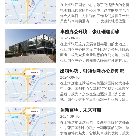
在上海张江国创中心，除了充满活力的创新
氛围和现代化的办公环境，这里的餐厅也同
样令人瞩目，为忙碌的工作者们提供了一处
美食与休憩的港湾。一、优越的地理位置与
便捷性张江国创中心餐厅位于园区的核心位
卓越办公环境，张江璀璨明珠
置，对于在这里工作的人们来说，无论是从
哪···
2024-09-10
在上海张江这片充满创新与活力的土地上，
张江国创中心以其无与伦比的办公环境脱颖
而出，成为众多企业理想的办公之地。走进
张江国创中心，首先映入眼帘的便是其现代
化的建筑设计。独特的外观，既展现了科技
出租热势，引领创新办公新潮流
与创新的融合，又不失大气与稳重。大面积
的···
2024-09-10
在上海这座充满活力与机遇的国际化大都市
中，张江国创中心以其独特的魅力和卓越的
品质，成为了众多企业追逐的理想办公之
地。如今，这里的出租情况一片火热，出租
率高达 90% 左右，展现出了强大的吸引力
创新高地，未来可期
和竞争力。一、优越的地理位置奠定出租基
础张江···
2024-09-10
在上海这座充满活力与创新的国际化大都市
中，张江国创中心犹如一颗璀璨的明珠，散
发着独特的魅力。它以其卓越的优势，成为